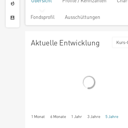
Übersicht
Profile / Kennzahlen
Char
Fondsprofil
Ausschüttungen
Aktuelle Entwicklung
Kurs-
1 Monat
6 Monate
1 Jahr
3 Jahre
5 Jahre
seit Beginn