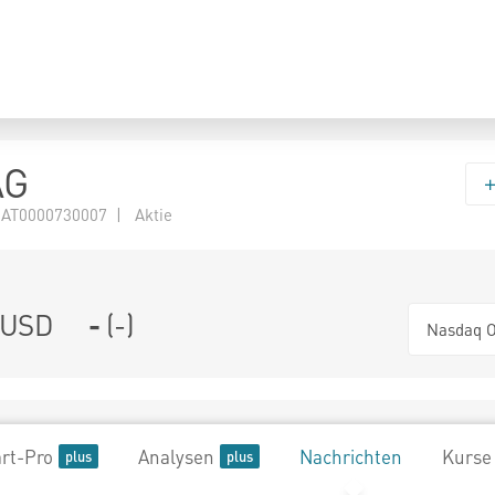
AG
 AT0000730007 | Aktie
USD
-
(
-
)
Nasdaq O
rt-Pro
Analysen
Nachrichten
Kurse