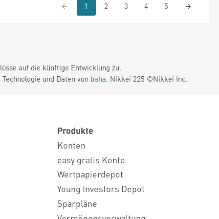
1
2
3
4
5
üsse auf die künftige Entwicklung zu.
. Technologie und Daten von
baha
. Nikkei 225 ©Nikkei Inc.
Produkte
Konten
easy gratis Konto
Wertpapierdepot
Young Investors Depot
Sparpläne
Vermögensverwaltung