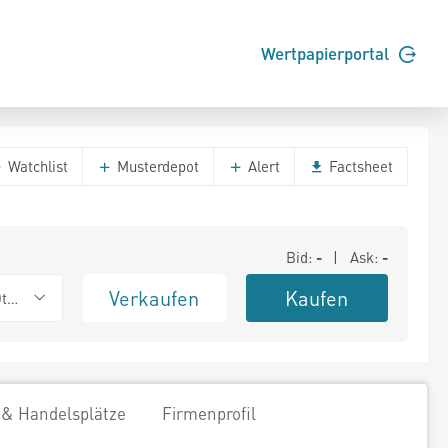
Wertpapierportal
Watchlist
Musterdepot
Alert
Factsheet
Bid:
-
| Ask:
-
Verkaufen
Kaufen
ther OTC
 & Handelsplätze
Firmenprofil