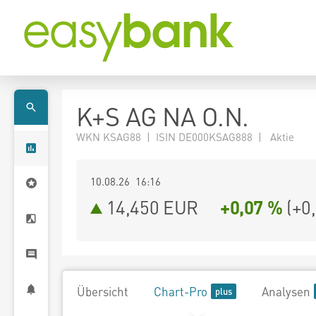
K+S AG NA O.N.
WKN KSAG88 | ISIN DE000KSAG888 | Aktie
10.08.26 16:16
14,450
EUR
+0,07 %
(
+0
Übersicht
Chart-Pro
Analysen