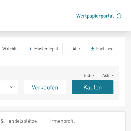
Wertpapierportal
Watchlist
Musterdepot
Alert
Factsheet
Bid:
-
| Ask:
-
Verkaufen
Kaufen
r
 & Handelsplätze
Firmenprofil