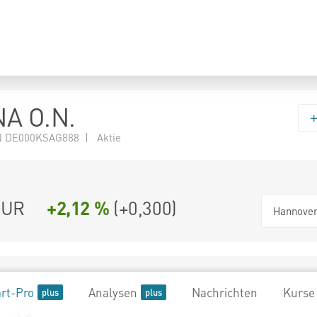
NA O.N.
N DE000KSAG888 | Aktie
UR
+2,12 %
(
+0,300
)
Hannove
rt-Pro
Analysen
Nachrichten
Kurse