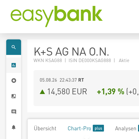
K+S AG NA O.N.
WKN KSAG88 | ISIN DE000KSAG888 | Aktie
05.08.26 22:43:37
RT
14,580
EUR
+1,39 %
(
+0
Übersicht
Chart-Pro
Analysen