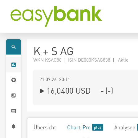
K + S AG
WKN KSAG88 | ISIN DE000KSAG888 | Aktie
21.07.26 20:11
16,0400
USD
-
(
-
)
Übersicht
Chart-Pro
Analysen