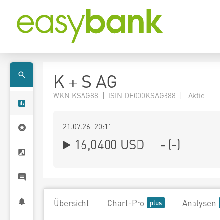
K + S AG
WKN KSAG88 | ISIN DE000KSAG888 | Aktie
21.07.26 20:11
16,0400
USD
-
(
-
)
Übersicht
Chart-Pro
Analysen