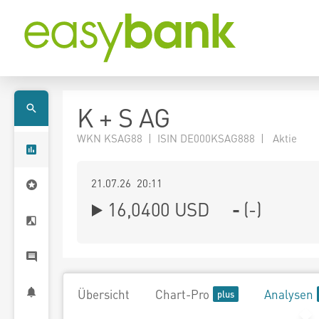
K + S AG
WKN KSAG88 | ISIN DE000KSAG888 | Aktie
21.07.26 20:11
16,0400
USD
-
(
-
)
Übersicht
Chart-Pro
Analysen