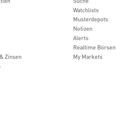
ktien
Suche
Watchlists
Musterdepots
Notizen
Alerts
Realtime Börsen
& Zinsen
My Markets
n