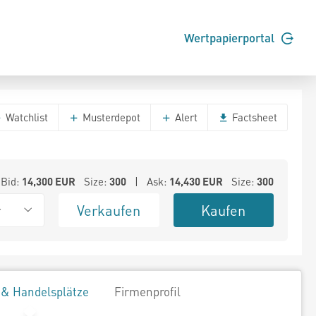
Wertpapierportal
Watchlist
Musterdepot
Alert
Factsheet
Bid:
14,300
EUR
Size:
300
| Ask:
14,430
EUR
Size:
300
Verkaufen
Kaufen
r
 & Handelsplätze
Firmenprofil