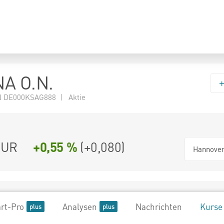
NA O.N.
N DE000KSAG888 | Aktie
UR
+0,55 %
(
+0,080
)
Hannove
rt-Pro
Analysen
Nachrichten
Kurse