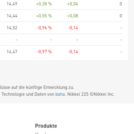
14,49
+0,28 %
+0,04
0
14,44
+0,55 %
+0,08
0
14,52
-0,96 %
-0,14
-
-
-
-
-
14,47
-0,97 %
-0,14
-
üsse auf die künftige Entwicklung zu.
. Technologie und Daten von
baha
. Nikkei 225 ©Nikkei Inc.
Produkte