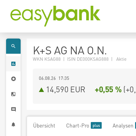
K+S AG NA O.N.
WKN KSAG88 | ISIN DE000KSAG888 | Aktie
06.08.26 17:35
14,590
EUR
+0,55 %
(
+0
Übersicht
Chart-Pro
Analysen