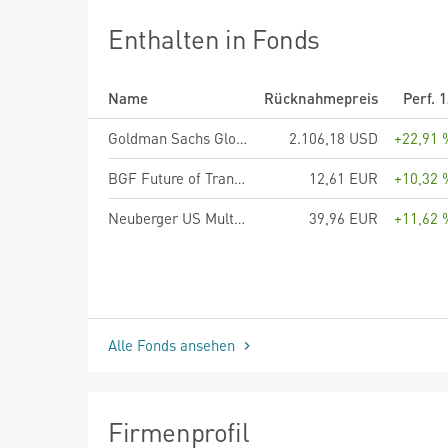
Enthalten in Fonds
Name
Rücknahmepreis
Perf. 
Goldman Sachs Global Environmental Transition Equity - P Cap USD
2.106,18 USD
+22,91 
BGF Future of Transport Fund Hedged E2 EUR
12,61 EUR
+10,32 
Neuberger US Multi Cap Opportunities Fund EUR 1A Accumulating
39,96 EUR
+11,62 
Alle Fonds ansehen
Firmenprofil