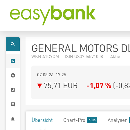
GENERAL MOTORS DL
WKN A1C9CM | ISIN US37045V1008 | Aktie
07.08.26 17:25
75,71
EUR
-1,07 %
(
-0,8
Übersicht
Chart-Pro
Analysen