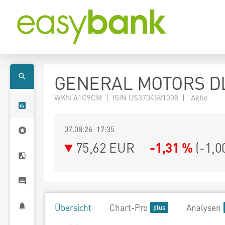
GENERAL MOTORS DL
WKN A1C9CM | ISIN US37045V1008 | Aktie
07.08.26 17:35
75,62
EUR
-1,31 %
(
-1,0
Übersicht
Chart-Pro
Analysen