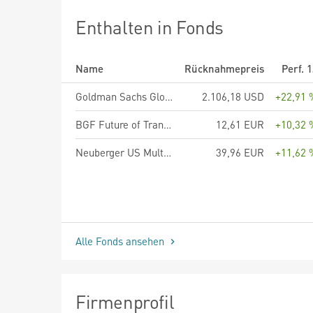
Enthalten in Fonds
Name
Rücknahmepreis
Perf. 
Goldman Sachs Global Environmental Transition Equity - P Cap USD
2.106,18 USD
+22,91 
BGF Future of Transport Fund Hedged E2 EUR
12,61 EUR
+10,32 
Neuberger US Multi Cap Opportunities Fund EUR 1A Accumulating
39,96 EUR
+11,62 
Alle Fonds ansehen
Firmenprofil