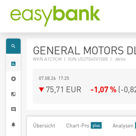
GENERAL MOTORS DL
WKN A1C9CM | ISIN US37045V1008 | Aktie
07.08.26 17:25
75,71
EUR
-1,07 %
(
-0,8
Übersicht
Chart-Pro
Analysen