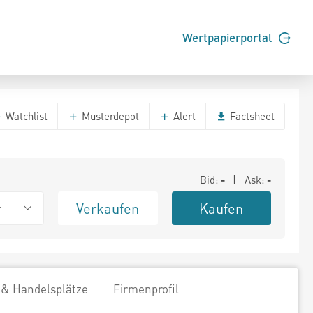
Wertpapierportal
Watchlist
Musterdepot
Alert
Factsheet
Bid:
-
| Ask:
-
Verkaufen
Kaufen
r
 & Handelsplätze
Firmenprofil