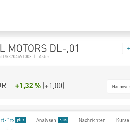
 MOTORS DL-,01
 US37045V1008 | Aktie
UR
+1,32 %
(
+1,00
)
Hannove
rt-Pro
Analysen
Nachrichten
Kurse