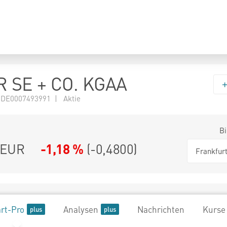
 SE + CO. KGAA
 DE0007493991 | Aktie
Bi
EUR
-1,18 %
(
-0,4800
)
Frankfur
rt-Pro
Analysen
Nachrichten
Kurse