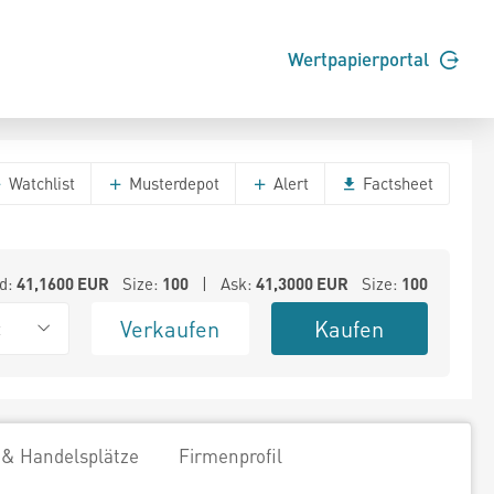
Wertpapierportal
Watchlist
Musterdepot
Alert
Factsheet
d:
41,1600
EUR
Size:
100
| Ask:
41,3000
EUR
Size:
100
Verkaufen
Kaufen
t
 & Handelsplätze
Firmenprofil