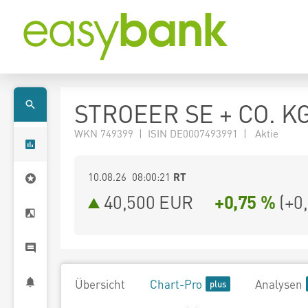
STROEER SE + CO. K
WKN 749399 | ISIN DE0007493991 | Aktie
10.08.26 08:00:21
RT
40,500
EUR
+0,75 %
(
+0
Übersicht
Chart-Pro
Analysen