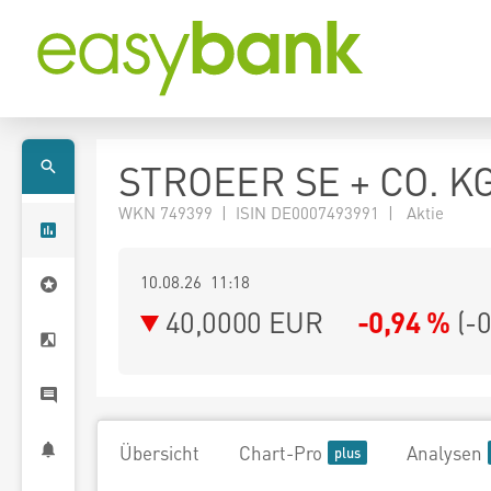
STROEER SE + CO. K
WKN 749399 | ISIN DE0007493991 | Aktie
10.08.26 11:18
40,0000
EUR
-0,94 %
(
-
Übersicht
Chart-Pro
Analysen