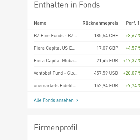
Enthalten in Fonds
Name
Rücknahmepreis
Perf. 
BZ Fine Funds - BZ Fine Agro A CHF
185,54 CHF
+8,67 
Fiera Capital US Equity Fund - R Class Shares
17,07 GBP
+4,57 
Fiera Capital Global Equity Fund - C Acc EUR
21,45 EUR
+17,37 
Vontobel Fund - Global Equity Income B USD
457,59 USD
+20,07 
onemarkets Fidelity World Equity Income Fund M
152,94 EUR
+9,74 
Alle Fonds ansehen
Firmenprofil