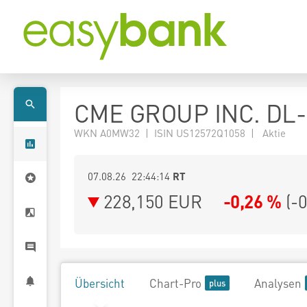
CME GROUP INC. DL-
WKN A0MW32 | ISIN US12572Q1058 | Aktie
07.08.26 22:44:14
RT
228,150
EUR
-0,26 %
(
-
Übersicht
Chart-Pro
Analysen