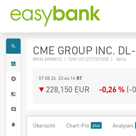
CME GROUP INC. DL-
WKN A0MW32 | ISIN US12572Q1058 | Aktie
07.08.26 22:44:14
RT
228,150
EUR
-0,26 %
(
-
Übersicht
Chart-Pro
Analysen