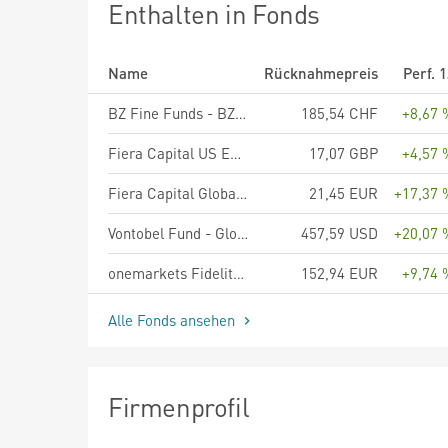
Enthalten in Fonds
Name
Rücknahmepreis
Perf. 
BZ Fine Funds - BZ Fine Agro A CHF
185,54 CHF
+8,67 
Fiera Capital US Equity Fund - R Class Shares
17,07 GBP
+4,57 
Fiera Capital Global Equity Fund - C Acc EUR
21,45 EUR
+17,37 
Vontobel Fund - Global Equity Income B USD
457,59 USD
+20,07 
onemarkets Fidelity World Equity Income Fund M
152,94 EUR
+9,74 
Alle Fonds ansehen
Firmenprofil