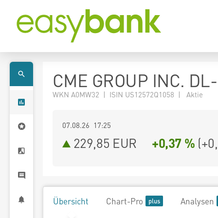
CME GROUP INC. DL-
WKN A0MW32 | ISIN US12572Q1058 | Aktie
07.08.26 17:25
229,85
EUR
+0,37 %
(
+0
Übersicht
Chart-Pro
Analysen