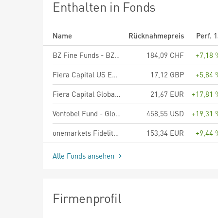
Enthalten in Fonds
Name
Rücknahmepreis
Perf. 
BZ Fine Funds - BZ Fine Agro A CHF
184,09 CHF
+7,18 
Fiera Capital US Equity Fund - R Class Shares
17,12 GBP
+5,84 
Fiera Capital Global Equity Fund - C Acc EUR
21,67 EUR
+17,81 
Vontobel Fund - Global Equity Income B USD
458,55 USD
+19,31 
onemarkets Fidelity World Equity Income Fund M
153,34 EUR
+9,44 
Alle Fonds ansehen
Firmenprofil