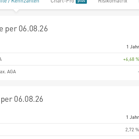
file / Kennzahlen
Chart-Pro
Risikomatrix
 per 06.08.26
1 Jah
A
+6,68 
ax. AGA
per 06.08.26
1 Jah
2,72 