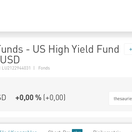
 Funds - US High Yield Fund
-USD
 LU2122944031 | Fonds
SD
+0,00 %
(
+0,00
)
thesauri