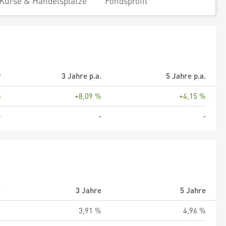
Kurse & Handelsplätze
Fondsprofil
r
3 Jahre p.a.
5 Jahre p.a.
%
+8,09 %
+4,15 %
-
-
-
r
3 Jahre
5 Jahre
%
3,91 %
4,96 %