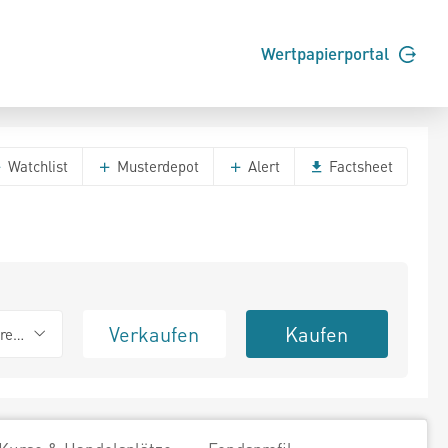
Wertpapierportal
Watchlist
Musterdepot
Alert
Factsheet
Verkaufen
Kaufen
erend