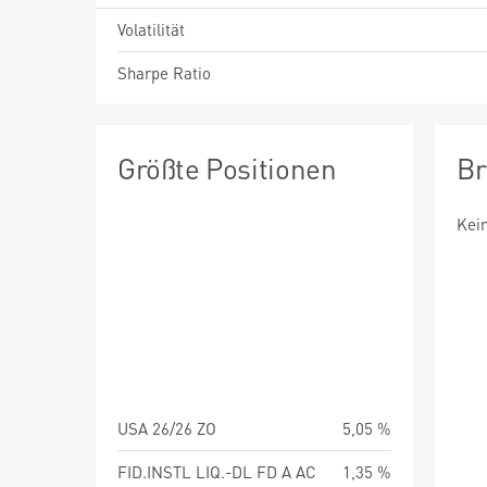
Volatilität
Sharpe Ratio
Größte Positionen
Br
Kei
USA 26/26 ZO
5,05 %
FID.INSTL LIQ.-DL FD A AC
1,35 %