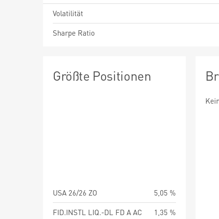
Volatilität
Sharpe Ratio
Größte Positionen
Br
Kei
USA 26/26 ZO
5,05 %
FID.INSTL LIQ.-DL FD A AC
1,35 %