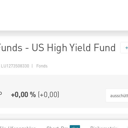
 Funds - US High Yield Fund
 LU1273508330 | Fonds
P
+0,00 %
(
+0,00
)
ausschüt