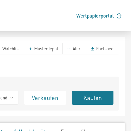
Wertpapierportal
Watchlist
Musterdepot
Alert
Factsheet
Verkaufen
Kaufen
tend