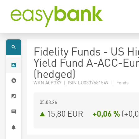
Fidelity Funds - US H
Yield Fund A-ACC-Eu
(hedged)
WKN A0PGX7 | ISIN LU0337581549 | Fonds
05.08.26
15,80 EUR
+0,06 %
(
+0,