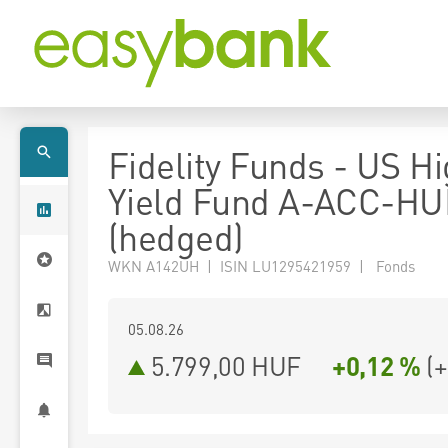
Fidelity Funds - US H
Yield Fund A-ACC-HU
(hedged)
WKN A142UH | ISIN LU1295421959 | Fonds
05.08.26
5.799,00 HUF
+0,12 %
(
+