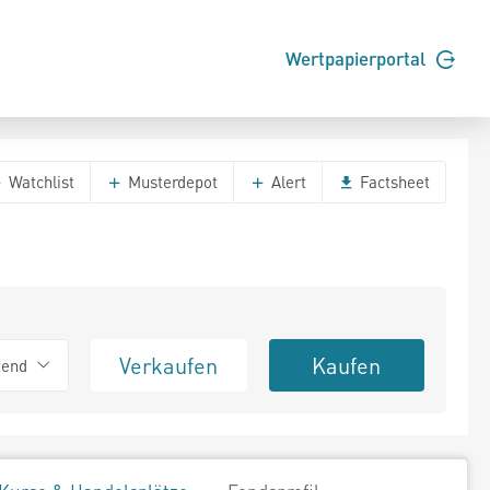
Wertpapierportal
Watchlist
Musterdepot
Alert
Factsheet
Verkaufen
Kaufen
tend