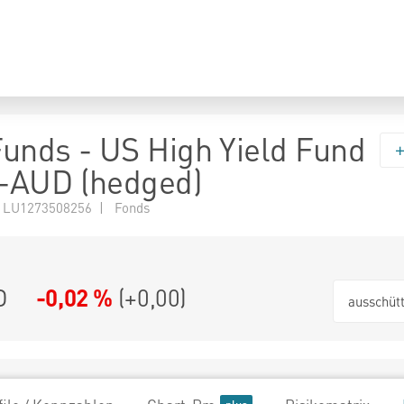
 Funds - US High Yield Fund
-AUD (hedged)
 LU1273508256 | Fonds
D
-0,02 %
(
+0,00
)
ausschüt