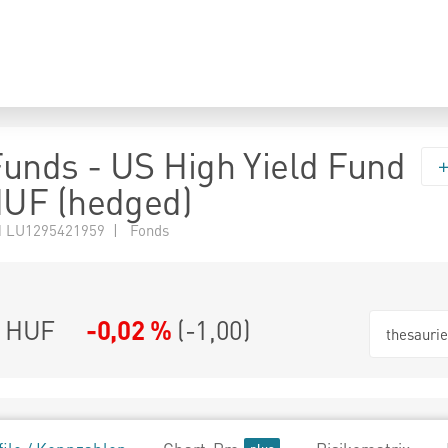
 Funds - US High Yield Fund
UF (hedged)
 LU1295421959 | Fonds
0 HUF
-0,02 %
(
-1,00
)
thesauri