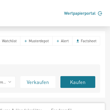
Wertpapierportal
Watchlist
Musterdepot
Alert
Factsheet
Verkaufen
Kaufen
erend