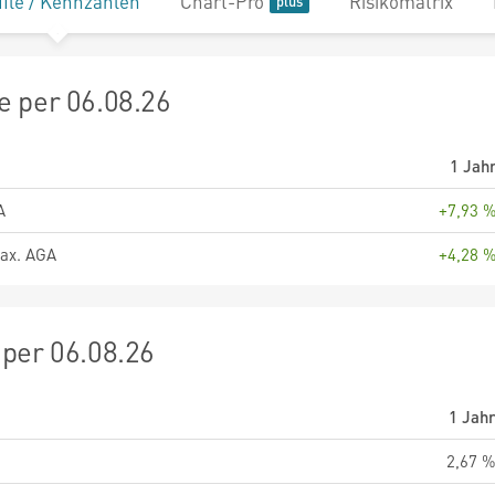
file / Kennzahlen
Chart-Pro
Risikomatrix
 per 06.08.26
1 Jah
A
+7,93 
ax. AGA
+4,28 
per 06.08.26
1 Jah
2,67 