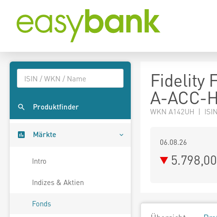
Fidelity
A-ACC-H
Produktfinder
WKN A142UH | ISIN
Märkte
06.08.26
5.798,0
Intro
Indizes & Aktien
Fonds