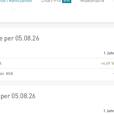
file / Kennzahlen
Chart-Pro
Risikomatrix
 per 05.08.26
1 Jah
A
+6,69 
ax. AGA
per 05.08.26
1 Jah