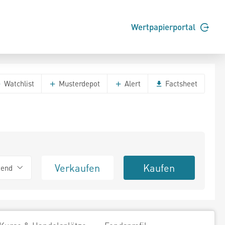
Wertpapierportal
Watchlist
Musterdepot
Alert
Factsheet
Verkaufen
Kaufen
tend