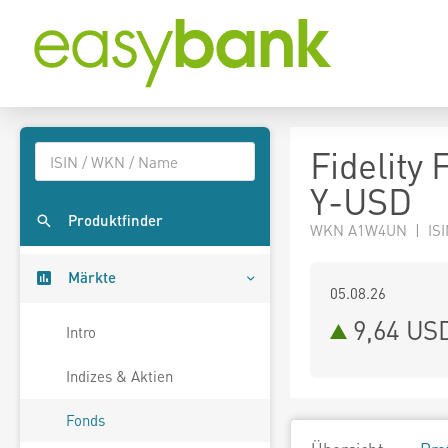
Fidelity
Y-USD
Produktfinder
WKN A1W4UN | ISI
Märkte
05.08.26
9,64 US
Intro
Indizes & Aktien
Fonds