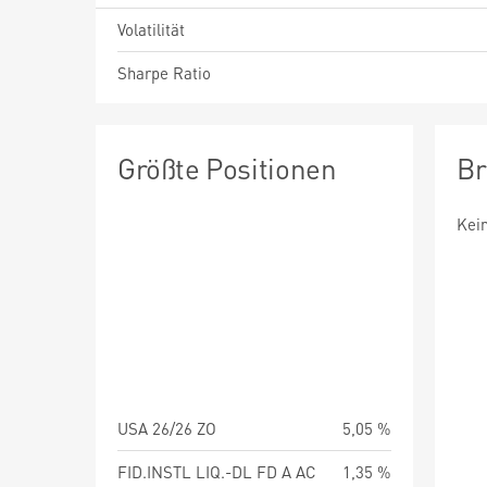
Volatilität
Sharpe Ratio
Größte Positionen
Br
Kei
USA 26/26 ZO
5,05 %
FID.INSTL LIQ.-DL FD A AC
1,35 %