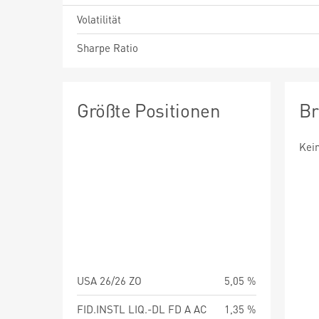
Volatilität
Sharpe Ratio
Größte Positionen
Br
Kei
USA 26/26 ZO
5,05 %
FID.INSTL LIQ.-DL FD A AC
1,35 %