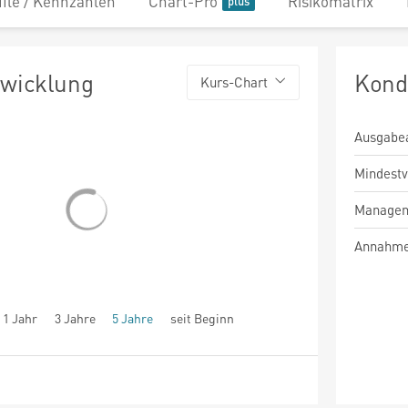
file / Kennzahlen
Chart-Pro
Risikomatrix
twicklung
Kond
Kurs-Chart
Ausgabe
Mindest
Managem
Annahme
1 Jahr
3 Jahre
5 Jahre
seit Beginn