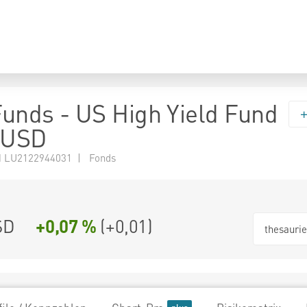
 Funds - US High Yield Fund
-USD
 LU2122944031 | Fonds
SD
+0,07 %
(
+0,01
)
thesauri