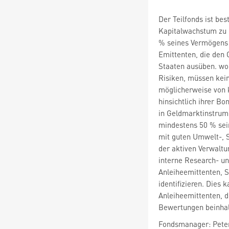
Der Teilfonds ist bes
Kapitalwachstum zu e
% seines Vermögens 
Emittenten, die den G
Staaten ausüben. wo
Risiken, müssen kei
möglicherweise von 
hinsichtlich ihrer Bo
in Geldmarktinstrume
mindestens 50 % sei
mit guten Umwelt-, 
der aktiven Verwaltu
interne Research- u
Anleiheemittenten, 
identifizieren. Dies
Anleiheemittenten, 
Bewertungen beinhal
Fondsmanager: Peter