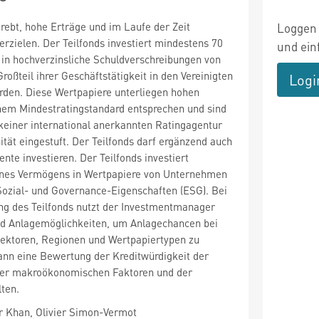
trebt, hohe Erträge und im Laufe der Zeit
Loggen 
rzielen. Der Teilfonds investiert mindestens 70
und ein
in hochverzinsliche Schuldverschreibungen von
roßteil ihrer Geschäftstätigkeit in den Vereinigten
Logi
rden. Diese Wertpapiere unterliegen hohen
nem Mindestratingstandard entsprechen und sind
keiner international anerkannten Ratingagentur
nität eingestuft. Der Teilfonds darf ergänzend auch
nte investieren. Der Teilfonds investiert
nes Vermögens in Wertpapiere von Unternehmen
Sozial- und Governance-Eigenschaften (ESG). Bei
ng des Teilfonds nutzt der Investmentmanager
nd Anlagemöglichkeiten, um Anlagechancen bei
Sektoren, Regionen und Wertpapiertypen zu
 kann eine Bewertung der Kreditwürdigkeit der
der makroökonomischen Faktoren und der
ten.
 Khan, Olivier Simon-Vermot