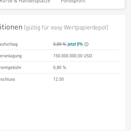
Kurse & Handelsplätze
Fondsprofil
itionen
(gültig für easy Wertpapierdepot)
aufschlag
0,00 %
jetzt 0%
veranlagung
150.000.000,00 USD
entgebühr
0,80 %
schluss
12:30