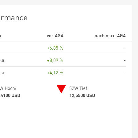
ormance
m
vor AGA
nach max. AGA
+6,85 %
-
.a.
+8,09 %
-
.a.
+4,12 %
-
W Hoch:
52W Tief:
,4100 USD
12,5500 USD