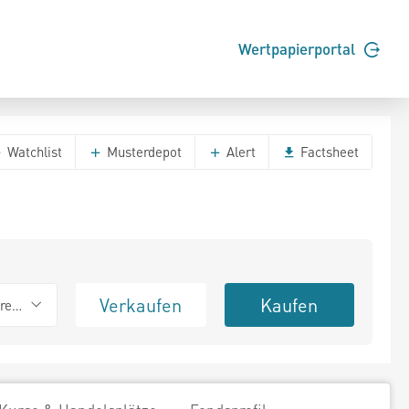
Wertpapierportal
Watchlist
Musterdepot
Alert
Factsheet
Verkaufen
Kaufen
erend