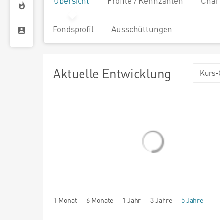
Übersicht
Profile / Kennzahlen
Char
Fondsprofil
Ausschüttungen
Aktuelle Entwicklung
Kurs-
1 Monat
6 Monate
1 Jahr
3 Jahre
5 Jahre
seit Beginn