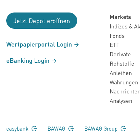
Markets
Jetzt Depot eröffnen
Indizes & A
Fonds
Wertpapierportal Login
ETF
Derivate
eBanking Login
Rohstoffe
Anleihen
Währungen 
Nachrichte
Analysen
easybank
BAWAG
BAWAG Group