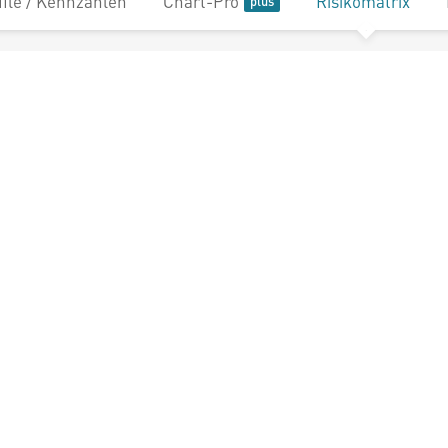
file / Kennzahlen
Chart-Pro
Risikomatrix