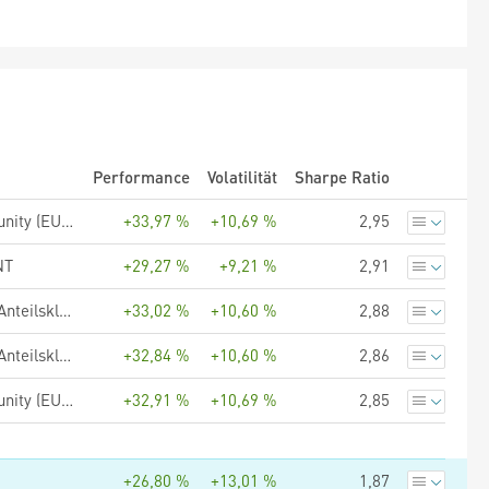
Performance
Volatilität
Sharpe Ratio
UBS (Lux) Key Selection SICAV - European Equity Value Opportunity (EUR), Anteilsklasse Q-acc, EUR
+33,97 %
+10,69 %
2,95
NT
+29,27 %
+9,21 %
2,91
UBS (Lux) Equity SICAV - European Income Opportunity (EUR), Anteilsklasse Q-acc, EUR
+33,02 %
+10,60 %
2,88
UBS (Lux) Equity SICAV - European Income Opportunity (EUR), Anteilsklasse K-1-acc, EUR
+32,84 %
+10,60 %
2,86
UBS (Lux) Key Selection SICAV - European Equity Value Opportunity (EUR), Anteilsklasse P-acc, EUR
+32,91 %
+10,69 %
2,85
+26,80 %
+13,01 %
1,87