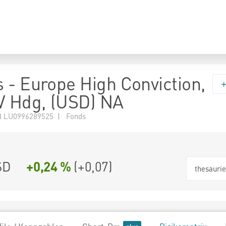
 - Europe High Conviction,
V Hdg, (USD) NA
 LU0996289525 | Fonds
SD
+0,24 %
(
+0,07
)
thesauri