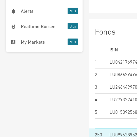
Alerts
Realtime Börsen
Fonds
My Markets
ISIN
1
LU04217697
2
LU08662949
3
LU24644997
4
LU27932241
5
LU01539256
250
LU09962895