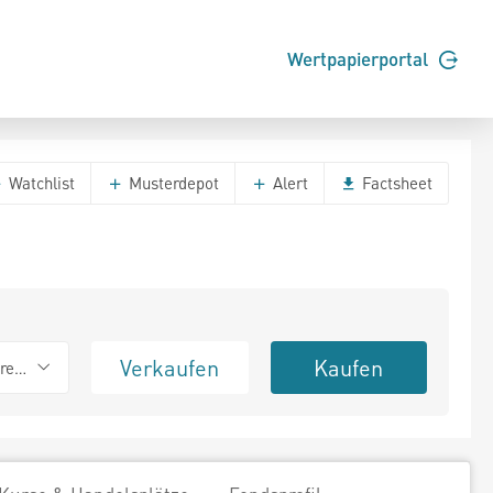
Wertpapierportal
Watchlist
Musterdepot
Alert
Factsheet
Verkaufen
Kaufen
erend