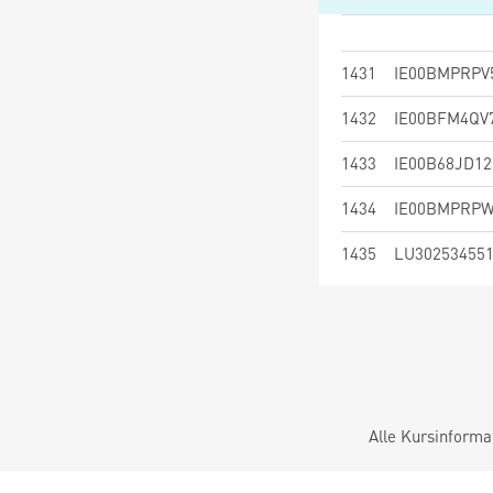
1431
IE00BMPRPV
1432
IE00BFM4QV
1433
IE00B68JD12
1434
IE00BMPRPW
1435
LU30253455
Alle Kursinforma