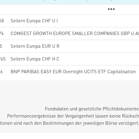
58
Seilern Europa CHF U I
76
COMGEST GROWTH EUROPE SMALLER COMPANIES GBP U A
5
Seilern Europa EUR U R
65
Seilern Europa CHF H C
16
BNP PARIBAS EASY EUR Overnight UCITS ETF Capitalisation
Fondsdaten und gesetzliche Pflichtdokument
Performanceergebnisse der Vergangenheit lassen keine Rückschl
tionen sind nach den Bestimmungen der jeweiligen Börse verzögert