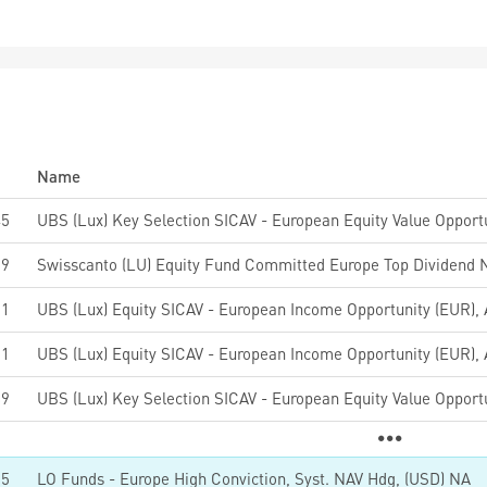
Name
45
69
Swisscanto (LU) Equity Fund Committed Europe Top Dividend 
01
01
89
25
LO Funds - Europe High Conviction, Syst. NAV Hdg, (USD) NA