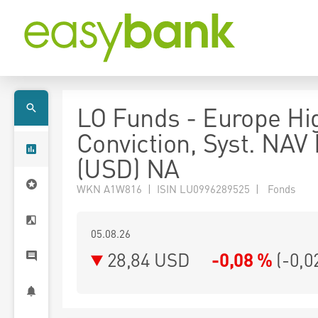
LO Funds - Europe Hi
Conviction, Syst. NAV
(USD) NA
WKN A1W816 | ISIN LU0996289525 | Fonds
05.08.26
28,84 USD
-0,08 %
(
-0,0