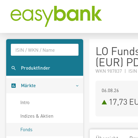
LO Funds
(EUR) P
Produktfinder
WKN 987837 | ISIN
Märkte
06.08.26
17,73 E
Intro
Indizes & Aktien
Fonds