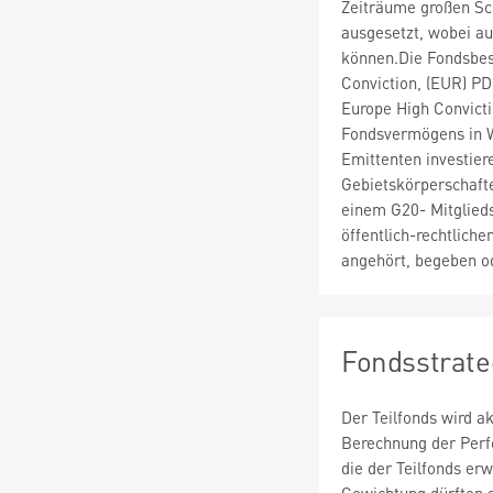
Zeiträume großen S
ausgesetzt, wobei au
können.Die Fondsbe
Conviction, (EUR) PD
Europe High Convict
Fondsvermögens in W
Emittenten investiere
Gebietskörperschafte
einem G20- Mitglieds
öffentlich-rechtlich
angehört, begeben o
Fondsstrate
Der Teilfonds wird a
Berechnung der Perf
die der Teilfonds er