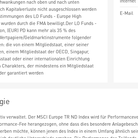
Internet
chwankungen nach oben und nach unten
ch Kapitalverluste nicht ausgeschlossen werden
E-Mail
stimmungen des LO Funds - Europe High
 wurden durch die FMA bewilligt.Der LO Funds -
ion, (EUR) PD kann mehr als 35 % des
ertpapiere/Geldmarktinstrumente folgender
n: die von einem Mitgliedstaat, einer seiner
n, einem Mitgliedstaat der OECD, Singapur,
staat oder einer internationalen Einrichtung
en Charakters, der mindestens ein Mitgliedstaat
der garantiert werden
gie
ktiv verwaltet. Der MSCI Europe TR ND Index wird für Performancev
ormance-Fee herangezogen, ohne dass dies besondere Anlagebeschrän
werben möchte, können jenen des Index in einem Umfang ähnlich sein, 