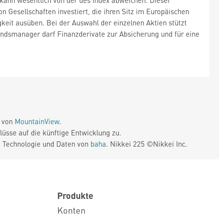
 kann wesentlich von der des Index abweichen. Dieser
on Gesellschaften investiert, die ihren Sitz im Europäischen
gkeit ausüben. Bei der Auswahl der einzelnen Aktien stützt
ndsmanager darf Finanzderivate zur Absicherung und für eine
e von
MountainView
.
üsse auf die künftige Entwicklung zu.
. Technologie und Daten von
baha
. Nikkei 225 ©Nikkei Inc.
Produkte
Konten