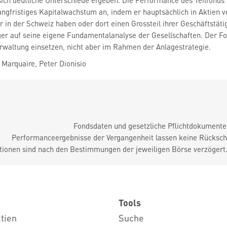
ich deutliche Unterschiede ergeben. Die Performance des Teilfonds
langfristiges Kapitalwachstum an, indem er hauptsächlich in Aktien v
 in der Schweiz haben oder dort einen Grossteil ihrer Geschäftstäti
er auf seine eigene Fundamentalanalyse der Gesellschaften. Der Fo
verwaltung einsetzen, nicht aber im Rahmen der Anlagestrategie.
Marquaire, Peter Dionisio
Fondsdaten und gesetzliche Pflichtdokument
Performanceergebnisse der Vergangenheit lassen keine Rückschl
tionen sind nach den Bestimmungen der jeweiligen Börse verzögert
Tools
ktien
Suche