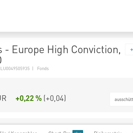
 - Europe High Conviction,
D
 LU0049505935 | Fonds
UR
+0,22 %
(
+0,04
)
ausschüt