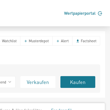
Wertpapierportal
Watchlist
Musterdepot
Alert
Factsheet
Verkaufen
Kaufen
tend