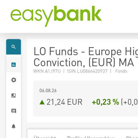
LO Funds - Europe Hi
Conviction, (EUR) MA
WKN A1J97U | ISIN LU0866420937 | Fonds
06.08.26
21,24 EUR
+0,23 %
(
+0,