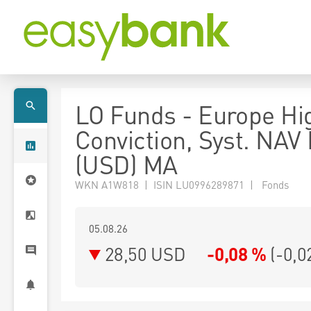
LO Funds - Europe Hi
Conviction, Syst. NAV
(USD) MA
WKN A1W818 | ISIN LU0996289871 | Fonds
05.08.26
28,50 USD
-0,08 %
(
-0,0