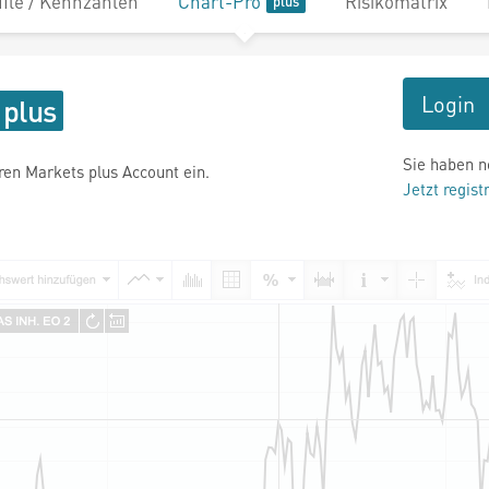
file / Kennzahlen
Chart-Pro
Risikomatrix
Login
Sie haben n
hren Markets plus Account ein.
Jetzt regist