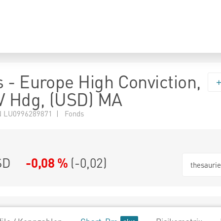
 - Europe High Conviction,
V Hdg, (USD) MA
 LU0996289871 | Fonds
SD
-0,08 %
(
-0,02
)
thesauri