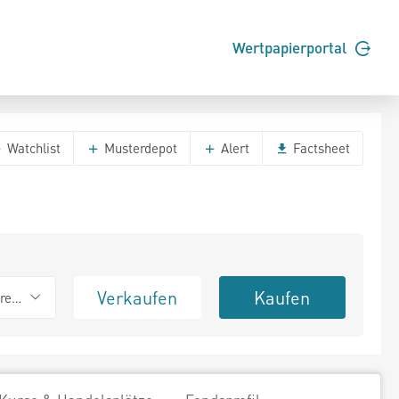
Wertpapierportal
Watchlist
Musterdepot
Alert
Factsheet
Verkaufen
Kaufen
erend