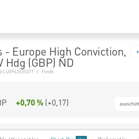
 - Europe High Conviction,
V Hdg (GBP) ND
N LU0963535371 | Fonds
BP
+0,70 %
(
+0,17
)
ausschüt