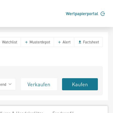
Wertpapierportal
Watchlist
Musterdepot
Alert
Factsheet
Verkaufen
Kaufen
tend