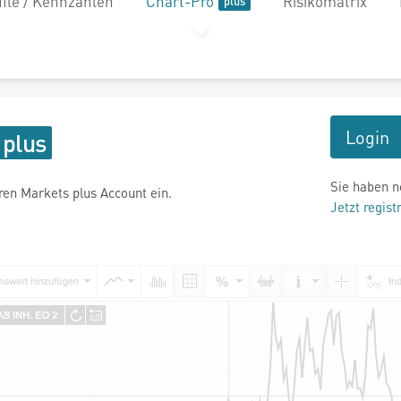
file / Kennzahlen
Chart-Pro
Risikomatrix
Login
Sie haben n
hren Markets plus Account ein.
Jetzt regist