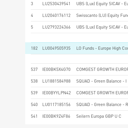
3
LU2530439541
4
LU2040176112
5
LU2793224366
182
LU0049505935
LO Funds - Europe High Con
537
IE00BK5X4G70
538
LU1881584988
SQUAD - Green Balance - I
539
IE00BYYLPN42
540
LU0117185156
SQUAD - Green Balance - 
541
IE00BK9Z4F86
Seilern Europa GBP U C