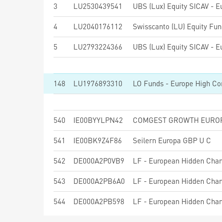
3
LU2530439541
4
LU2040176112
5
LU2793224366
148
LU1976893310
LO Funds - Europe High Con
540
IE00BYYLPN42
541
IE00BK9Z4F86
Seilern Europa GBP U C
542
DE000A2P0VB9
LF - European Hidden Champ
543
DE000A2PB6A0
LF - European Hidden Champ
544
DE000A2PB598
LF - European Hidden Cham