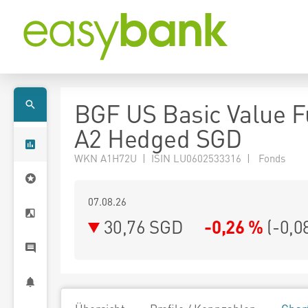
BGF US Basic Value 
A2 Hedged SGD
WKN A1H72U | ISIN LU0602533316 | Fonds
07.08.26
30,76 SGD
-0,26 %
(
-0,0