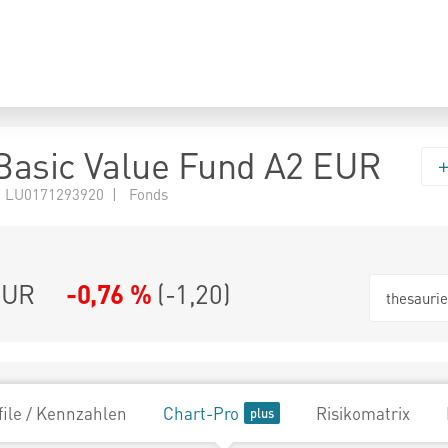
Basic Value Fund A2 EUR
 LU0171293920 | Fonds
EUR
-0,76 %
(
-1,20
)
thesauri
file / Kennzahlen
Chart-Pro
Risikomatrix