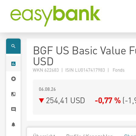
BGF US Basic Value F
USD
WKN 622683 | ISIN LU0147417983 | Fonds
06.08.26
254,41 USD
-0,77 %
(
-1,