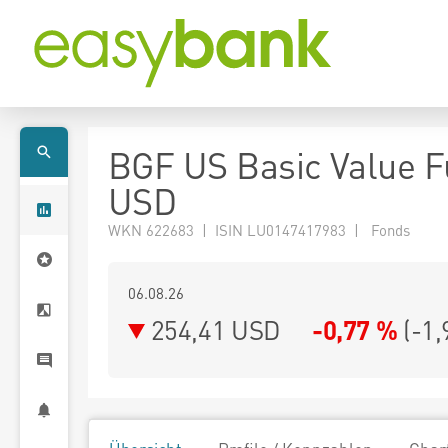
BGF US Basic Value F
USD
WKN 622683 | ISIN LU0147417983 | Fonds
06.08.26
254,41 USD
-0,77 %
(
-1,