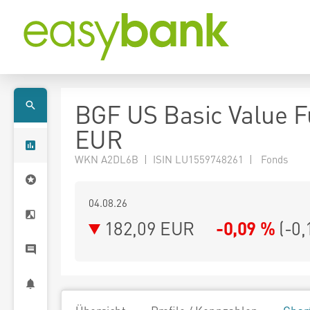
BGF US Basic Value F
EUR
WKN A2DL6B | ISIN LU1559748261 | Fonds
04.08.26
182,09 EUR
-0,09 %
(
-0,