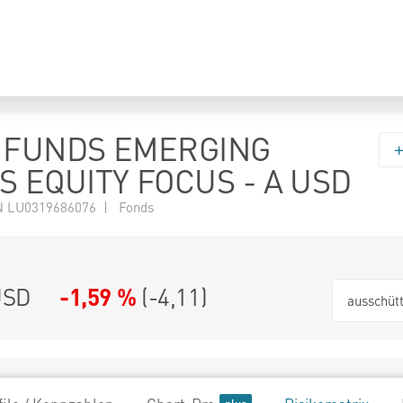
 FUNDS EMERGING
 EQUITY FOCUS - A USD
N LU0319686076 | Fonds
USD
-1,59 %
(
-4,11
)
ausschüt