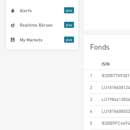
Alerts
Realtime Börsen
My Markets
Fonds
ISIN
1
IE00B77H9381
2
LU181860812
3
LU198641383
4
LU181860855
5
IE00B9FC6494