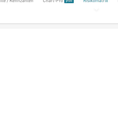
file / Kennzahlen
Chart-Pro
Risikomatrix