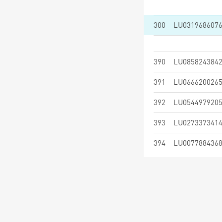
300
LU031968607
390
LU085824384
391
LU066620026
392
LU054497920
393
LU027337341
394
LU007788436