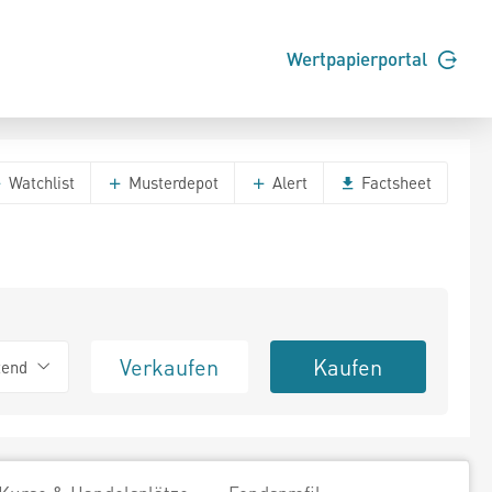
Wertpapierportal
Watchlist
Musterdepot
Alert
Factsheet
Verkaufen
Kaufen
tend