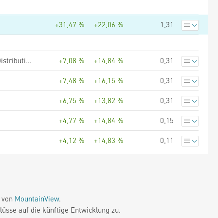
+31,47 %
+22,06 %
1,31
Schroder International Selection Fund BIC (Brazil India China) A Distribution EUR AV
+7,08 %
+14,84 %
0,31
+7,48 %
+16,15 %
0,31
+6,75 %
+13,82 %
0,31
+4,77 %
+14,84 %
0,15
+4,12 %
+14,83 %
0,11
e von
MountainView
.
üsse auf die künftige Entwicklung zu.