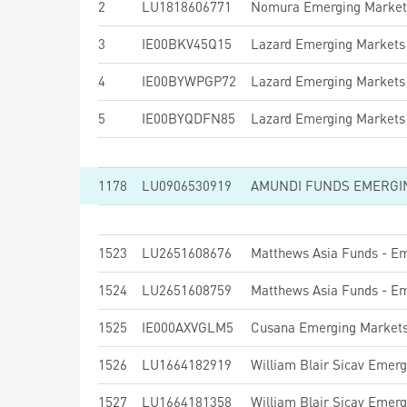
2
LU1818606771
Nomura Emerging Market
3
IE00BKV45Q15
Lazard Emerging Markets
4
IE00BYWPGP72
Lazard Emerging Markets
5
IE00BYQDFN85
Lazard Emerging Markets
1178
LU0906530919
1523
LU2651608676
1524
LU2651608759
1525
IE000AXVGLM5
Cusana Emerging Markets 
1526
LU1664182919
1527
LU1664181358